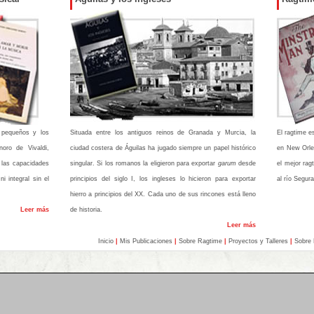
 pequeños y los
Situada entre los antiguos reinos de Granada y Murcia, la
El ragtime es
oro de Vivaldi,
ciudad costera de Águilas ha jugado siempre un papel histórico
en New Orlea
 las capacidades
singular. Si los romanos la eligieron para exportar
garum
desde
el mejor rag
 integral sin el
principios del siglo I, los ingleses lo hicieron para exportar
al río Segura
hierro a principios del XX. Cada uno de sus rincones está lleno
Leer más
de historia.
Leer más
Inicio
|
Mis Publicaciones
|
Sobre Ragtime
|
Proyectos y Talleres
|
Sobre 