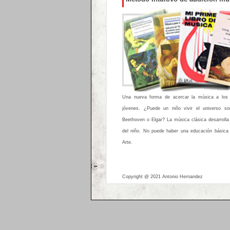
Una nueva forma de acercar la música a los
jóvenes. ¿Puede un niño vivir el universo son
Beethoven o Elgar? La música clásica desarrolla
del niño. No puede haber una educación básica ni
Arte.
Copyright @ 2021 Antonio Hernandez