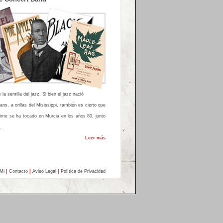
 la semilla del jazz. Si bien el jazz nació
ns, a orillas del Misissippi, también es cierto que
time se ha tocado en Murcia en los años 80, junto
.
Leer más
Mi
|
Contacto
|
Aviso Legal
|
Política de Privacidad