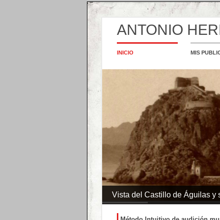
ANTONIO HE
INICIO
MIS PUBLI
Vista del Castillo de Águilas y
Método Intuitivo de audición mu