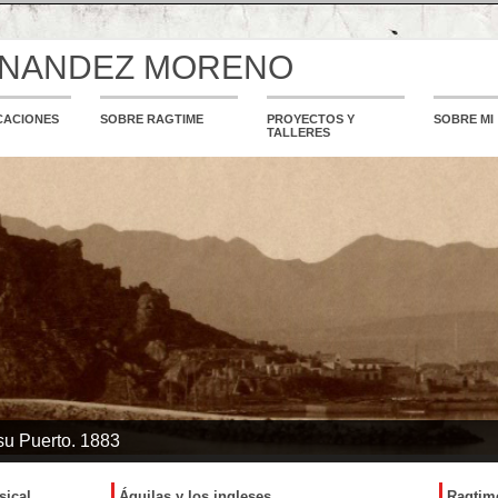
RNANDEZ MORENO
CACIONES
SOBRE RAGTIME
PROYECTOS Y
SOBRE MI
TALLERES
 su Puerto. 1883
sical
Águilas y los ingleses
Ragtim