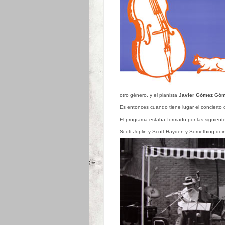
otro género, y el pianista
Javier Gómez Gó
Es entonces cuando tiene lugar el concierto 
El programa estaba formado por las siguient
Scott Joplin y Scott Hayden y Something doing