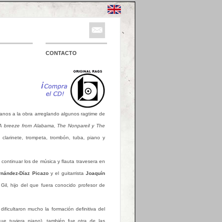
CONTACTO
manos a la obra arreglando algunos ragtime de
 A breeze from Alabama, The Nonpareil y The
 clarinete, trompeta, trombón, tuba, piano y
 continuar los de música y flauta travesera en
rnández-Díaz Picazo
y el guitarrista
Joaquín
Gil, hijo del que fuera conocido profesor de
 dificultaron mucho la formación definitiva del
 tuviera piano), también fue otra de las