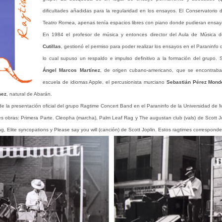
dificultades añadidas para la regularidad en los ensayos. El Conservatorio
Teatro Romea, apenas tenía espacios libres con piano donde pudieran ensay
En 1984 el profesor de música y entonces director del Aula de Música d
Cutillas
, gestionó el permiso para poder realizar los ensayos en el Paraninfo
lo cual supuso un respaldo e impulso definitivo a la formación del grupo. 
Ángel Marcos Martínez
, de origen cubano-americano, que se encontraba
escuela de idiomas Apple, el percusionista murciano
Sebastián Pérez Mond
mez
, natural de Abarán.
de la presentación oficial del grupo Ragtime Concert Band en el Paraninfo de la Universidad de M
es obras: Primera Parte. Cleopha (marcha), Palm Leaf Rag y The augustan club (vals) de Scott 
, Elite syncopations y Please say you will (canción) de Scott Joplin. Estos ragtimes corresponden