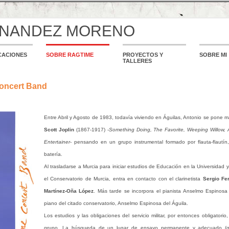
RNANDEZ MORENO
CACIONES
SOBRE RAGTIME
PROYECTOS Y
SOBRE MI
TALLERES
oncert Band
Entre Abril y Agosto de 1983, todavía viviendo en Águilas, Antonio se pone 
Scott Joplin
(1867-1917) -
Something Doing, The Favorite, Weeping Willow,
Entertainer
- pensando en un grupo instrumental formado por flauta-flautín,
batería.
Al trasladarse a Murcia para iniciar estudios de Educación en la Universidad y
el Conservatorio de Murcia, entra en contacto con el clarinetista
Sergio Fe
Martínez-Oña López
. Más tarde se incorpora el pianista Anselmo Espinosa 
piano del citado conservatorio, Anselmo Espinosa del Águila.
Los estudios y las obligaciones del servicio militar, por entonces obligatorio,
grupo. La búsqueda de un lugar de ensayo permanente y adecuado (que