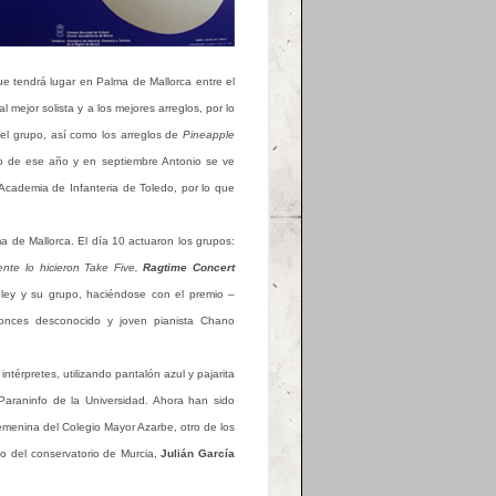
ue tendrá lugar en
Palma de Mallorca entre el
mejor solista y a los mejores arreglos, por lo
del grupo, así como los arreglos de
Pineapple
no de ese año y en septiembre Antonio se ve
a Academia de Infanteria de Toledo, por lo que
 de Mallorca. El día 10 actuaron los grupos:
ente lo hicieron Take Five,
Ragtime Concert
Bley y su grupo, haciéndose con el premio –
onces desconocido y joven pianista Chano
ntérpretes, utilizando pantalón azul y pajarita
Paraninfo de la Universidad. Ahora han sido
emenina del Colegio Mayor Azarbe, otro de los
o del conservatorio de Murcia,
Julián García