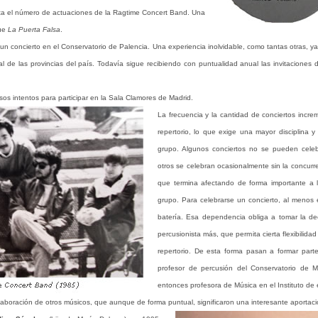
enta el número de actuaciones de la Ragtime Concert Band. Una
fue
La Puerta Falsa
.
un concierto en el Conservatorio de Palencia. Una experiencia inolvidable, como tantas otras, y
l de las provincias del país. Todavía sigue recibiendo con puntualidad anual las invitaciones de
os intentos para participar en la Sala Clamores de Madrid.
La frecuencia y la cantidad de conciertos incr
repertorio, lo que exige una mayor disciplina 
grupo. Algunos conciertos no se pueden celebr
otros se celebran ocasionalmente sin la concurr
que termina afectando de forma importante a los
grupo. Para celebrarse un concierto, al menos e
batería. Esa dependencia obliga a tomar la de
percusionista más, que permita cierta flexibilida
repertorio. De esta forma pasan a formar part
profesor de percusión del Conservatorio de Mu
entonces profesora de Música en el Instituto d
olaboración de otros músicos, que aunque de forma puntual, significaron una
interesante aportaci