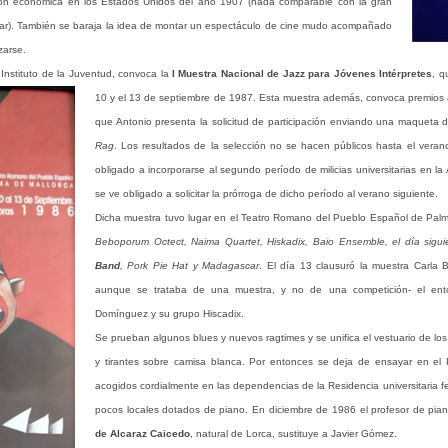
esión económica en los Estados Unidos del año 1907 (nada comparable con la gran
ar). También se baraja la idea de montar un espectáculo de cine mudo acompañado
zarse.
 Instituto de la Juventud, convoca la
I Muestra Nacional de Jazz para Jóvenes Intérpretes
, q
10 y el 13 de septiembre de 1987. Esta muestra además, convoca premios al 
que Antonio presenta la solicitud de participación enviando una maqueta 
Rag
. Los resultados de la selección no se hacen públicos hasta el vera
obligado a incorporarse al segundo período de milicias universitarias en l
se ve obligado a solicitar la prórroga de dicho período al verano siguiente.
Dicha muestra tuvo lugar en el Teatro Romano del Pueblo Español de Palma
Beboporum Octect, Naima Quartet, Hiskadix, Baio Ensemble, el día sigui
Band
, Pork Pie Hat y Madagascar
. El día 13 clausuró la muestra Carla 
aunque se trataba de una muestra, y no de una competición- el ent
Domínguez y su grupo Hiscadix.
Se prueban algunos blues y nuevos ragtimes y se unifica el vestuario de los i
y tirantes sobre camisa blanca. Por entonces se deja de ensayar en el 
acogidos cordialmente en las dependencias de la Residencia universitaria f
pocos locales dotados de piano. En diciembre de 1986 el profesor de pian
de Alcaraz Caicedo
, natural de Lorca, sustituye a Javier Gómez.