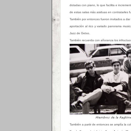
dotadas con piano, lo que facilita e increm
de estas salas más asiduas en contratarles 
También por entonces fueron invitados a dar 
aportación al rico y variado panorama musica
Jazz de Getxo.
También recuerda con añoranza los infructuos
También a partir de entonces se amplía la c