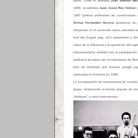
Band. Como el violinista
Juan Antonio Me
1996, el violinista
Juan Jesús Ros Gómez
y
1997 (ambos profesores de conservatorio 
Teresa Fernández Herrera
(profesora de p
interpretar en el escenario varios standard 
And the Angels sing, Ain’t misbehavin o Di
visión de la influencia y la aportación del ragt
Interesantísima también fue la participació
profesora de piano del Conservatorio de Murci
blue
de Gershwin que Antonio arregló esp
estrenada en Archena en 1996.
La incorporación de instrumentos de cuerda,
grupo, destacando el acento popular de cier
“doblaran” a otros instrumentos.