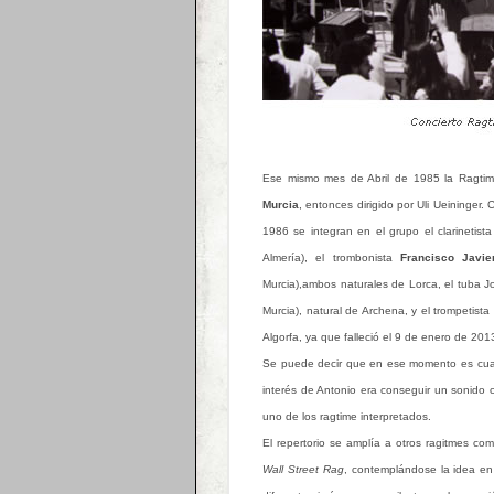
Ese mismo mes de Abril de 1985 la Ragtim
Murcia
, entonces dirigido por Uli Ueininger
1986 se integran en el grupo el clarinetist
Almería), el trombonista
Francisco Javie
Murcia),ambos naturales de Lorca, el tuba J
Murcia), natural de Archena, y el trompetista
Algorfa, ya que falleció el 9 de enero de 201
Se puede decir que en ese momento es cuan
interés de Antonio era conseguir un sonido 
uno de los ragtime interpretados.
El repertorio se amplía a otros ragitmes c
Wall Street Rag
, contemplándose la idea en 