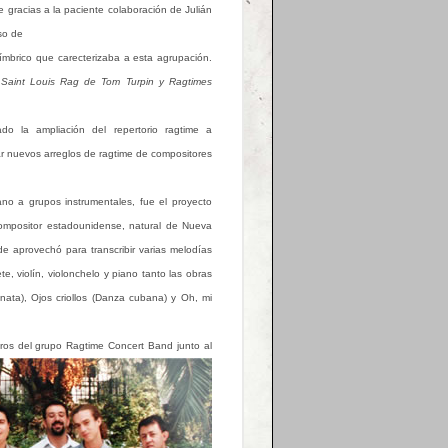
 gracias a la paciente colaboración de Julián
so de
tímbrico que carecterizaba a esta agrupación.
Saint Louis Rag de Tom Turpin y Ragtimes
o la ampliación del repertorio ragtime a
 nuevos arreglos de ragtime de compositores
ano a grupos instrumentales, fue el proyecto
compositor estadounidense, natural de Nueva
 aprovechó para transcribir varias melodías
e, violín, violonchelo y piano tanto las obras
nata), Ojos criollos (Danza cubana) y Oh, mi
bros del grupo Ragtime Concert Band junto al