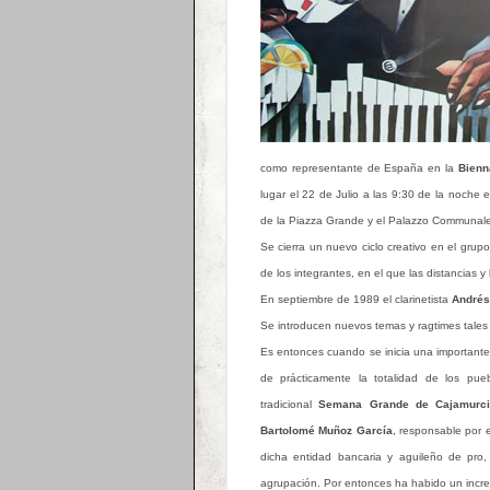
como representante de España en la
Bienn
lugar el 22 de Julio a las 9:30 de la noche e
de la Piazza Grande y el Palazzo Communale 
Se cierra un nuevo ciclo creativo en el grup
de los integrantes, en el que las distancias y
En septiembre de 1989 el clarinetista
Andrés 
Se introducen nuevos temas y ragtimes tale
Es entonces cuando se inicia una importante 
de prácticamente la totalidad de los pueb
tradicional
Semana Grande de Cajamurc
Bartolomé Muñoz García
, responsable por 
dicha entidad bancaria y aguileño de pro,
agrupación. Por entonces ha habido un incre