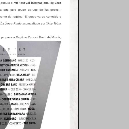
inaugura el
VII Festival Internacional de Jazz
cia que este grupo es uno de los pocos -
mente de ragtime. El grupo ya es conocido y
túa
Jorge Pardo
acompañado por
Ximo Tebar
tud propone a Ragtime
Concert Band de Murcia,