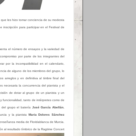
a que les hizo tomar conciencia de su modesta
 inscripción para participar en el Festival de
ementa el número de ensayos y la variedad de
y compromiso por parte de los integrantes del
ar por la incompatibilidad en el calendario,
encia de alguno de los miembros del grupo, lo
 arreglos y en definitiva al timbre final del
s necesaria la concurrencia del pianista y el
cisión de dotar al grupo de un pianista y un
d y funcionalidad, tanto de intérpretes como de
e del grupo el batería
José García Abellán
,
rcia y la pianista
Maria Dolores Sánchez
e enseñanza media de Floridablanca de Murcia.
ón al resultado tímbrico de la Ragtime Concert