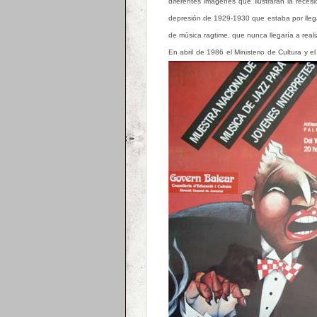
diferentes imágenes que ilustraran la rec
depresión de 1929-1930 que estaba por lleg
de música ragtime, que nunca llegaría a reali
En abril de 1986 el Ministerio de Cultura y el