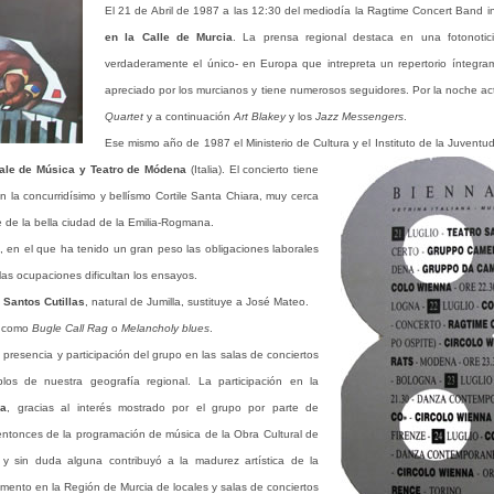
El 21 de Abril de 1987 a las 12:30 del mediodía la Ragtime Concert Band 
en la Calle de Murcia
. La prensa regional destaca en una fotonoti
verdaderamente el único- en Europa que intrepreta un repertorio íntegra
apreciado por los murcianos y tiene numerosos seguidores. Por la noche ac
Quartet
y a continuación
Art Blakey
y los
Jazz Messengers
.
Ese mismo año de 1987 el Ministerio de Cultura y el Instituto de la Juven
ale de Música y Teatro de Módena
(Italia). El concierto tiene
n la concurridísimo y bellísmo Cortile Santa Chiara, muy cerca
de la bella ciudad de la Emilia-Rogmana.
o, en el que ha tenido un gran peso las obligaciones laborales
 las ocupaciones dificultan los ensayos.
Santos Cutillas
, natural de Jumilla, sustituye a José Mateo.
s como
Bugle Call Rag
o
Melancholy blues
.
presencia y participación del grupo en las salas de conciertos
los de nuestra geografía regional. La participación en la
ia
, gracias al interés mostrado por el grupo por parte de
entonces de la programación de música de la Obra Cultural de
 y sin duda alguna contribuyó a la madurez artística de la
mento en la Región de Murcia de locales y salas de conciertos