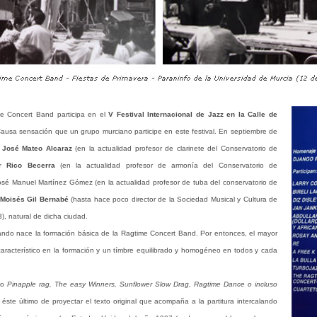
e Concert Band participa en el
V Festival Internacional de Jazz en la Calle de
. Causa sensación que un grupo murciano participe en este festival. En septiembre de
a
José Mateo Alcaraz
(en la actualidad profesor de clarinete del Conservatorio de
r Rico Becerra
(en la actualidad profesor de armonía del Conservatorio de
osé Manuel Martínez Gómez (en la actualidad profesor de tuba del conservatorio de
Moisés Gil Bernabé
(hasta hace poco director de la Sociedad Musical y Cultura de
3), natural de dicha ciudad.
do nace la formación básica de la Ragtime Concert Band. Por entonces, el mayor
característico en la formación y un tímbre equilibrado y homogéneo en todos y cada
omo
Pinapple rag, The easy Winners, Sunflower Slow Drag, Ragtime Dance o incluso
éste último de proyectar el texto original que acompaña a la partitura intercalando