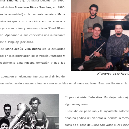
dina Sánchez
(hijo de María Dolores) en 1995-
 el violista
Francisco Pérez Sánchez
, en 1996-
en la actualidad) o la cantante amateur
María
rimaria) que con una cálida voz se atrevió a
de jazz como
Stormy Weather, Basin Street Blues,
nah
. Aportando a sus conciertos una interesante
ime al lenguaje jazzísitico.
n de
Maria Jesús Villa Bueno
(en la actualidad
a) en la interpretación de la versión
Rapsodia in
ecialmente para nuestra formación y que fue
 aportaron un elemento interesante al tímbre del
tas melodías de carácter afroamericano recogidas en algunos ragtimes. Esta ampliación en la p
El percusionista Sebastián Mondéjar introduj
algunos ragtimes.
El estudio de partituras y la importante colecc
años ha podido reunir Antonio, permite la recre
como es el caso de
Black and White o Dill Pickle