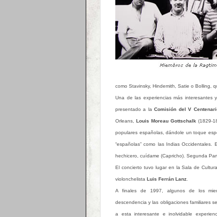
como Stavinsky, Hindemith, Satie o Bolling, 
Una de las experiencias más interesantes y
presentado a la
Comisión del V Centenari
Orleans,
Louis Moreau Gottschalk
(1829-18
populares españolas, dándole un toque especia
“españolas” como las Indias Occidentales. E
hechicero, cuídame (Capricho). Segunda Par
El concierto tuvo lugar en la Sala de Cultu
violonchelista
Luis Ferrán Lanz
.
A finales de 1997, algunos de los mi
descendencia y las obligaciones familiares se 
a esta interesante e inolvidable experien