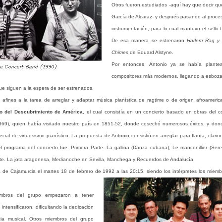
Otros fueron estudiados -aquí hay que decir que
García de Alcaraz- y después pasando al proce
instrumentación, para lo cual mantuvo el sello 
De esa manera se estrenaron
Harlem Rag y 
Chimes
de Eduard Alstyne.
Por entonces, Antonio ya se había plantead
compositores más modernos, llegando a esbozar
que siguen a la espera de ser estrenados.
 afines a la tarea de arreglar y adaptar música pianística de ragtime o de origen afroameric
o del Descubrimiento de América
, el cual consistía en un concierto basado en obras del 
69), quien había visitado nuestro país en 1851-52, donde cosechó numerosos éxitos, y donde
l de virtuosismo pianístico. La propuesta de Antonio consistió en arreglar para flauta, clarinet
l programa del concierto fue: Primera Parte. La gallina (Danza cubana), Le mancenillier (Sere
te. La jota aragonesa, Medianoche en Sevilla, Manchega y Recuerdos de Andalucía.
ra de Cajamurcia el martes 18 de febrero de 1992 a
las 20:15, siendo los intérpretes los miem
embros del grupo empezaron a tener
intensificaron, dificultando la dedicación
cia musical. Otros miembros del grupo