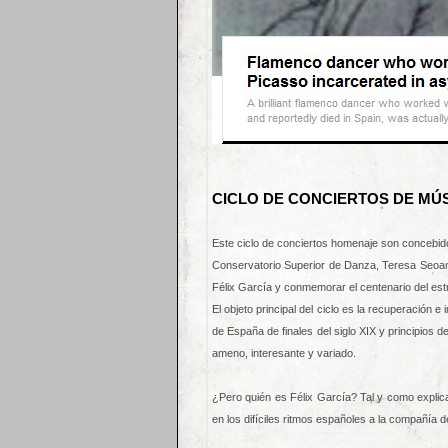
CICLO DE CONCIERTOS DE MÚSI
Este ciclo de conciertos homenaje son concebido
Conservatorio Superior de Danza, Teresa Seoane
Félix García y conmemorar el centenario del est
El objeto principal del ciclo es la recuperación 
de España de finales del siglo XIX y principios 
ameno, interesante y variado.
¿Pero quién es Félix García? Tal y como explica
en los difíciles ritmos españoles a la compañía 