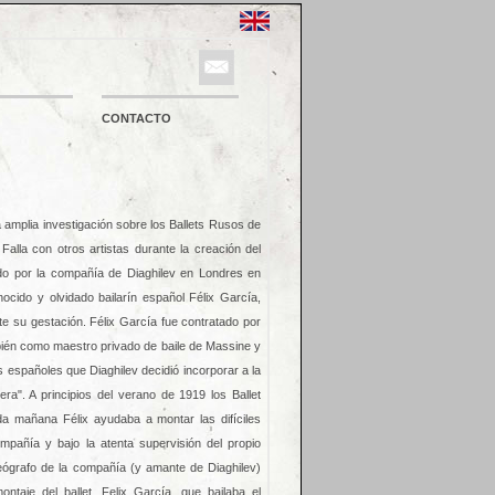
CONTACTO
amplia investigación sobre los Ballets Rusos de
alla con otros artistas durante la creación del
nado por la compañía de Diaghilev en Londres en
ocido y olvidado bailarín español Félix García,
te su gestación. Félix García fue contratado por
bién como maestro privado de baile de Massine y
s españoles que Diaghilev decidió incorporar a la
nera". A principios del verano de 1919 los Ballet
a mañana Félix ayudaba a montar las difíciles
mpañía y bajo la atenta supervisión del propio
eógrafo de la compañía (y amante de Diaghilev)
ntaje del ballet, Felix García, que bailaba el