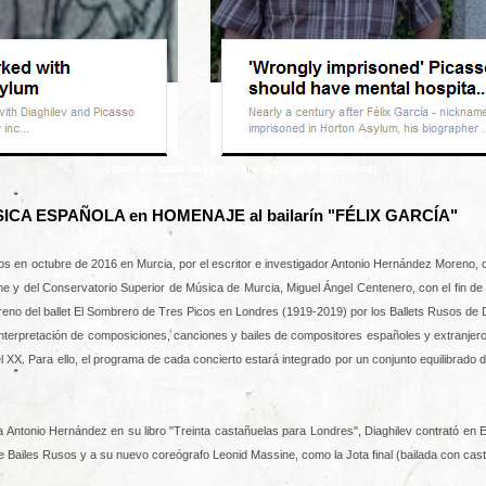
(click en cada imagen para acceder a su enlace)
CA ESPAÑOLA en HOMENAJE al bailarín "FÉLIX GARCÍA"
s en octubre de 2016 en Murcia, por el escritor e investigador Antonio Hernández Moreno, c
 y del Conservatorio Superior de Música de Murcia, Miguel Ángel Centenero, con el fin de 
reno del ballet El Sombrero de Tres Picos en Londres (1919-2019) por los Ballets Rusos de D
e interpretación de composiciones, canciones y bailes de compositores españoles y extranjeros
del XX. Para ello, el programa de cada concierto estará integrado por un conjunto equilibrado
 Antonio Hernández en su libro "Treinta castañuelas para Londres", Diaghilev contrató en E
de Bailes Rusos y a su nuevo coreógrafo Leonid Massine, como la Jota final (bailada con cas