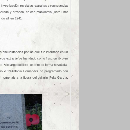
a investigación revela las extrañas circunstancias
liberada y errónea, en ese manicomio, justo unas
ndo allí en 1941.
s circunstancias por las que fue internado en un
vos extranjeros han dado como fruto un libro en
o. A lo largo del libro -escrito de forma novelada-
 año 2019 Antonio Hernandez ha programado con
omenaje a la figura del bailarín Felix García,