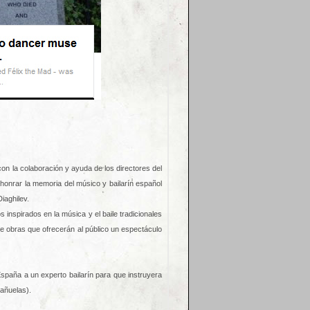
on la colaboración y ayuda de los directores del
honrar la memoria del músico y bailarín español
iaghilev.
 inspirados en la música y el baile tradicionales
 de obras que ofrecerán al público un espectáculo
spaña a un experto bailarín para que instruyera
tañuelas).