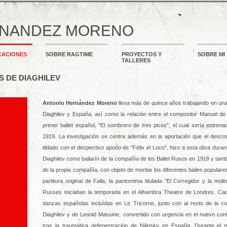
RNANDEZ MORENO
CACIONES
SOBRE RAGTIME
PROYECTOS Y
SOBRE MI
TALLERES
SOS DE DIAGHILEV
Antonio Hernández Moreno
lleva más de quince años trabajando en una 
Diaghilev y España, así como la relación entre el compositor Manuel de F
primer ballet español, "El sombrero de tres picos", el cual sería estre
1919. La investigación se centra además en la aportación que el descon
tildado con el despectivo apodo de "Félix el Loco", hizo a esta obra duran
Diaghilev como bailarín de la compañía de los Ballet Rusos en 1918 y tam
de la propia compañía, con objeto de montar los diferentes bailes populare
partitura original de Falla, la pantomima titulada "El Corregidor y la moli
Russes iniciaban la temporada en el Alhambra Theatre de Londres. Cad
danzas españolas incluídas en Le Tricorne, junto con al resto de la co
Diaghilev y de Leonid Massine, convertido con urgencia en el nuevo cor
tras la traumática defenestración de Nijinsky en España. Durante el mo