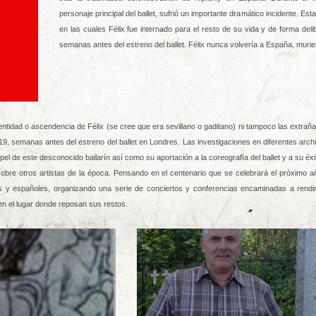
personaje principal del ballet, sufrió un importante dramático incidente. Est
en las cuales Félix fue internado para el resto de su vida y de forma de
semanas antes del estreno del ballet. Félix nunca volvería a España, murie
entidad o ascendencia de Félix (se cree que era sevillano o gaditano) ni tampoco las extraña
, semanas antes del estreno del ballet en Londres. Las investigaciones en diferentes archi
apel de este desconocido bailarín así como su aportación a la coreografía del ballet y a su éxit
obre otros artistas de la época. Pensando en el centenario que se celebrará el próximo
 y españoles, organizando una serie de conciertos y conferencias encaminadas a rendir h
 en el lugar donde reposan sus restos.