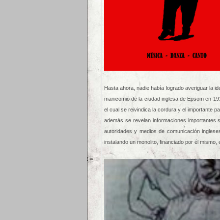
Hasta ahora, nadie había logrado averiguar la id
manicomio de la ciudad inglesa de Epsom en 1919
el cual se reivindica la cordura y el importante p
además se revelan informaciones importantes s
autoridades y medios de comunicación ingleses
instalando un monolito, financiado por él mismo,