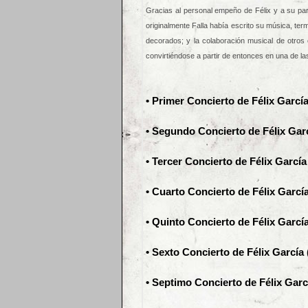
Gracias al personal empeño de Félix y a su parti
originalmente Falla había escrito su música, ter
decorados; y la colaboración musical de otros 
convirtiéndose a partir de entonces en una de l
• Primer Concierto de Félix García 
• Segundo Concierto de Félix Garc
• Tercer Concierto de Félix García
• Cuarto Concierto de Félix García
• Quinto Concierto de Félix García
• Sexto Concierto de Félix García 
• Septimo Concierto de Félix Garc