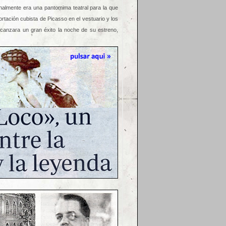
ginalmente era una pantomima teatral para la que
ortación cubista de Picasso en el vestuario y los
lcanzara un gran éxito la noche de su estreno,