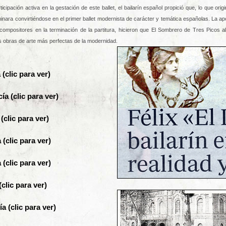
cipación activa en la gestación de este ballet, el bailarín español propició que, lo que ori
minara convirtiéndose en el primer ballet modernista de carácter y temática españolas. La ap
compositores en la terminación de la partitura, hicieron que El Sombrero de Tres Picos a
as obras de arte más perfectas de la modernidad.
(clic para ver)
ía (clic
para
ver)
 (clic
para
ver)
 (clic
para
ver)
 (clic
para
ver)
(clic
para
ver)
ía (clic
para
ver)